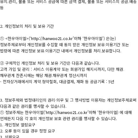
유지.관리, 물품 또는 서비스 공급에 따른 금액 결제, 물품 또는 서비스의 공급.배송
등
2. 개인정보의 처리 및 보유 기간
① <한우아이엘>(‘
http://hanwoo21.co.kr’이하
‘한우아이엘’) 은(는)
정보주체로부터 개인정보를 수집할 때 동의 받은 개인정보 보유․이용기간 또는
법령에 따른 개인정보 보유․이용기간 내에서 개인정보를 처리․보유합니다.
② 구체적인 개인정보 처리 및 보유 기간은 다음과 같습니다.
고객 가입 및 관리 : 서비스 이용계약 또는 회원가입 해지시까지, 다만 채권․
채무관계 잔존시에는 해당 채권․채무관계 정산시까지
- 전자상거래에서의 계약․청약철회, 대금결제, 재화 등 공급기록 : 5년
3. 정보주체와 법정대리인의 권리·의무 및 그 행사방법 이용자는 개인정보주체로써
다음과 같은 권리를 행사할 수 있습니다.
① 정보주체는 한우아이엘(‘
http://hanwoo21.co.kr’이하
‘한우아이엘) 에 대해
언제든지 다음 각 호의 개인정보 보호 관련 권리를 행사할 수 있습니다.
1. 개인정보 열람요구
2. 오류 등이 있을 경우 정정 요구
3. 삭제요구