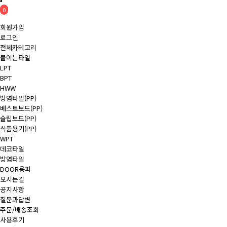
0
회원가입
로그인
전체카테고리
붙이는타일
LPT
BPT
HWW
방염타일(PP)
베스트보드(PP)
슬립보드(PP)
식품용기(PP)
WPT
데코타일
방염타일
DOOR용피
오시는길
공지사항
질문과답변
주문/배송조회
사용후기