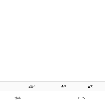
글쓴이
조회
날짜
한채민
6
11-27