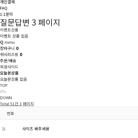
개인결제
FAQ
1:1문의
질문답변 3 페이지
이벤트상품
이벤트 상품 없음
Q
menu
장바구니
0
위시리스트
0
주문/배송
회원사이드
오늘본상품
오늘본상품 없음
TOP
0%
DOWN
Total 51건
3 페이지
번호
21
사이즈 봐주세용