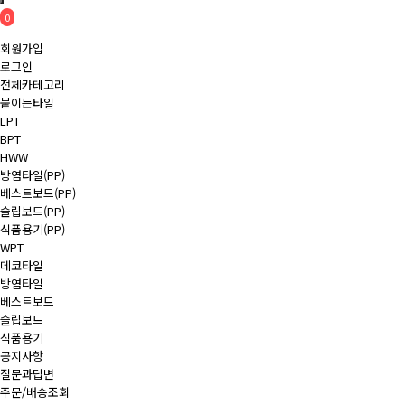
0
회원가입
로그인
전체카테고리
붙이는타일
LPT
BPT
HWW
방염타일(PP)
베스트보드(PP)
슬립보드(PP)
식품용기(PP)
WPT
데코타일
방염타일
베스트보드
슬립보드
식품용기
공지사항
질문과답변
주문/배송조회