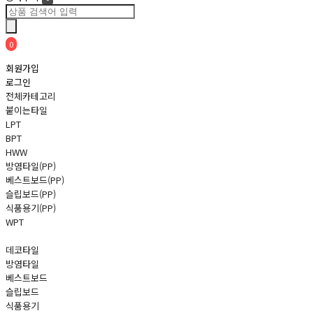
0
회원가입
로그인
전체카테고리
붙이는타일
LPT
BPT
HWW
방염타일(PP)
베스트보드(PP)
슬립보드(PP)
식품용기(PP)
WPT
데코타일
방염타일
베스트보드
슬립보드
식품용기