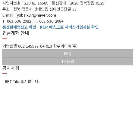
사업자번호 : 219-81-16589
|
통신판매 : 2020-전북정읍-0125
주소 : 전북 정읍시 신태인읍 신태인공단길 33
E-mail :
ysbaik37@naver.com
T. 063-536-2082
|
F. 063-536-2084
통신판매업신고 확인
|
KCP 에스크로 서비스가입사실 확인
입금계좌 안내
기업은행 062-145577-04-013 한우아이엘(주)
FAQ
1:1문의
공지사항
·
BPT Tile 출시합니다.
09-12
·
신제품 출시-pp tile-lvt
05-21
·
6월 출시분부터 점착제가 바뀝니다.
06-14
·
친환경 건축자재 인증서
04-15
·
marble deco tile 출시합니다.