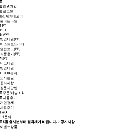
회원가입
로그인
전체카테고리
붙이는타일
LPT
BPT
HWW
방염타일(PP)
베스트보드(PP)
슬립보드(PP)
식품용기(PP)
WPT
데코타일
방염타일
DOOR용피
오시는길
공지사항
질문과답변
주문/배송조회
사용후기
개인결제
사용후기
FAQ
1:1문의
6월 출시분부터 점착제가 바뀝니다. > 공지사항
이벤트상품