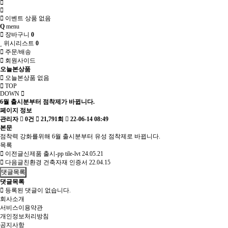
이벤트 상품 없음
Q
menu
장바구니
0
위시리스트
0
주문/배송
회원사이드
오늘본상품
오늘본상품 없음
TOP
DOWN
6월 출시분부터 점착제가 바뀝니다.
페이지 정보
관리자
0건
21,791회
22-06-14 08:49
본문
점착력 강화를위해 6월 출시분부터 유성 점착제로 바뀝니다.
목록
이전글
신제품 출시-pp tile-lvt
24.05.21
다음글
친환경 건축자재 인증서
22.04.15
댓글목록
댓글목록
등록된 댓글이 없습니다.
회사소개
서비스이용약관
개인정보처리방침
공지사항