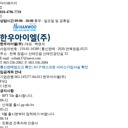
마이페이지
010-4796-7719
상담시간 09:00 - 18:00
휴무 - 일요일 및 공휴일
한우아이엘(주)
|
대표 : 백영석
사업자번호 : 219-81-16589
|
통신판매 : 2020-전북정읍-0125
주소 : 전북 정읍시 신태인읍 신태인공단길 33
E-mail :
ysbaik37@naver.com
T. 063-536-2082
|
F. 063-536-2084
통신판매업신고 확인
|
KCP 에스크로 서비스가입사실 확인
입금계좌 안내
기업은행 062-145577-04-013 한우아이엘(주)
FAQ
1:1문의
공지사항
·
BPT Tile 출시합니다.
09-12
·
신제품 출시-pp tile-lvt
05-21
·
6월 출시분부터 점착제가 바뀝니다.
06-14
·
친환경 건축자재 인증서
04-15