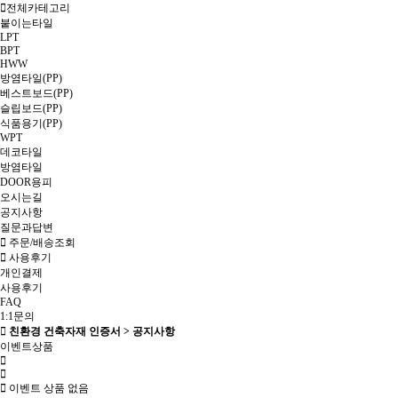
전체카테고리
붙이는타일
LPT
BPT
HWW
방염타일(PP)
베스트보드(PP)
슬립보드(PP)
식품용기(PP)
WPT
데코타일
방염타일
DOOR용피
오시는길
공지사항
질문과답변
주문/배송조회
사용후기
개인결제
사용후기
FAQ
1:1문의
친환경 건축자재 인증서 > 공지사항
이벤트상품
이벤트 상품 없음